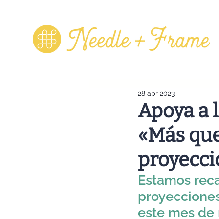
28 abr 2023
Apoya a l
«Más que
proyecci
Estamos reca
proyecciones
este mes de