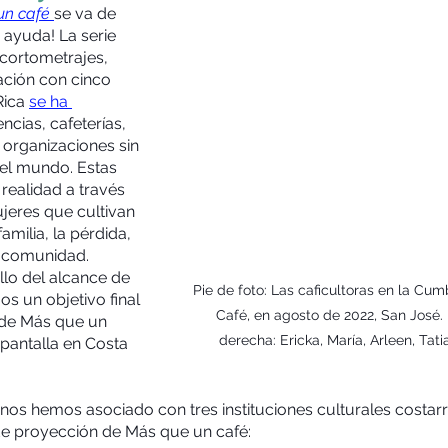
un café 
se va de 
 ayuda! La serie 
cortometrajes, 
ción con cinco 
Rica 
se ha 
ncias, cafeterías, 
organizaciones sin 
 el mundo. Estas 
realidad a través 
jeres que cultivan 
amilia, la pérdida, 
a comunidad. 
o del alcance de 
Pie de foto: Las caficultoras en la Cu
s un objetivo final 
Café, en agosto de 2022, San José. 
 de Más que un 
derecha: Ericka, María, Arleen, Tat
n pantalla en Costa 
nos hemos asociado con tres instituciones culturales costarr
de proyección de Más que un café: